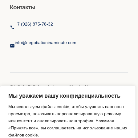
Контакты
+7 (926) 875-78-32
info@negotiationinaminute.com
© 2020–2026 Negotiation in a Minute. Все права
защищены.
Мы уважаем вашу конфиденциальность
Политика конфиденциальности
Мы используем файлы cookie, чтобы улучшить ваш опыт
просмотра, показывать персонализированную рекламу
Пользовательское соглашение
Политика cookies
или контент и анализировать наш трафик. Нажимая
«Принять все», вы соглашаетесь на использование наших
файлов cookie.