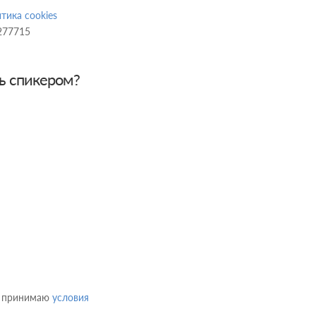
тика cookies
277715
ь спикером?
и принимаю
условия