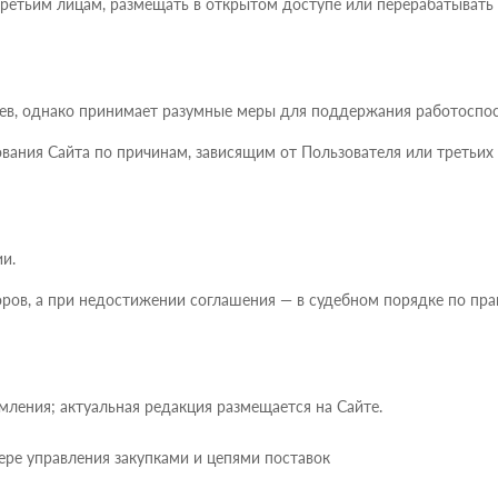
ь третьим лицам, размещать в открытом доступе или перерабатыва
боев, однако принимает разумные меры для поддержания работоспо
ования Сайта по причинам, зависящим от Пользователя или третьих 
и.
оров, а при недостижении соглашения — в судебном порядке по пр
мления; актуальная редакция размещается на Сайте.
ере управления закупками и цепями поставок