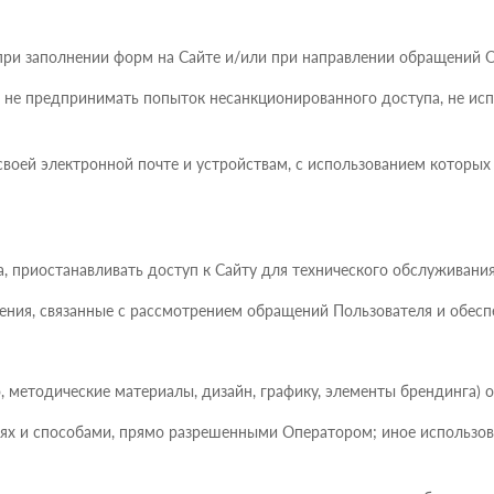
 при заполнении форм на Сайте и/или при направлении обращений 
а, не предпринимать попыток несанкционированного доступа, не ис
к своей электронной почте и устройствам, с использованием которы
а, приостанавливать доступ к Сайту для технического обслуживания
ения, связанные с рассмотрением обращений Пользователя и обесп
ио, методические материалы, дизайн, графику, элементы брендинга
аях и способами, прямо разрешенными Оператором; иное использов